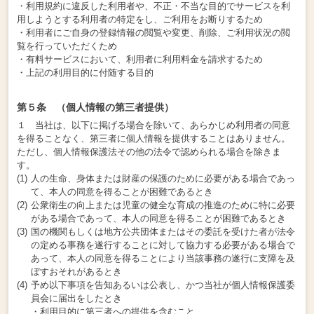
・利用規約に違反した利用者や、不正・不当な目的でサービスを利
用しようとする利用者の特定をし、ご利用をお断りするため
・利用者にご自身の登録情報の閲覧や変更、削除、ご利用状況の閲
覧を行っていただくため
・有料サービスにおいて、利用者に利用料金を請求するため
・上記の利用目的に付随する目的
第５条 （個人情報の第三者提供）
１ 当社は、以下に掲げる場合を除いて、あらかじめ利用者の同意
を得ることなく、第三者に個人情報を提供することはありません。
ただし、個人情報保護法その他の法令で認められる場合を除きま
す。
人の生命、身体または財産の保護のために必要がある場合であっ
て、本人の同意を得ることが困難であるとき
公衆衛生の向上または児童の健全な育成の推進のために特に必要
がある場合であって、本人の同意を得ることが困難であるとき
国の機関もしくは地方公共団体またはその委託を受けた者が法令
の定める事務を遂行することに対して協力する必要がある場合で
あって、本人の同意を得ることにより当該事務の遂行に支障を及
ぼすおそれがあるとき
予め以下事項を告知あるいは公表し、かつ当社が個人情報保護委
員会に届出をしたとき
・利用目的に第三者への提供を含むこと