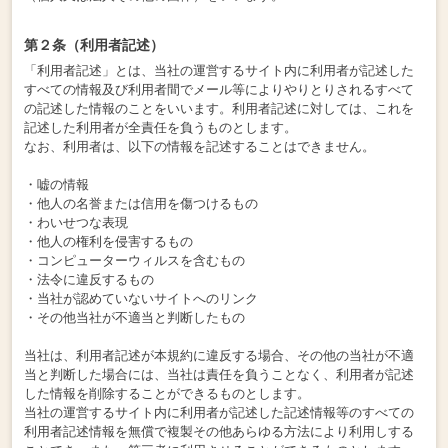
第２条（利用者記述）
「利用者記述」とは、当社の運営するサイト内に利用者が記述した
すべての情報及び利用者間でメール等によりやりとりされるすべて
の記述した情報のことをいいます。利用者記述に対しては、これを
記述した利用者が全責任を負うものとします。
なお、利用者は、以下の情報を記述することはできません。
・嘘の情報
・他人の名誉または信用を傷つけるもの
・わいせつな表現
・他人の権利を侵害するもの
・コンピューターウィルスを含むもの
・法令に違反するもの
・当社が認めていないサイトへのリンク
・その他当社が不適当と判断したもの
当社は、利用者記述が本規約に違反する場合、その他の当社が不適
当と判断した場合には、当社は責任を負うことなく、利用者が記述
した情報を削除することができるものとします。
当社の運営するサイト内に利用者が記述した記述情報等のすべての
利用者記述情報を無償で複製その他あらゆる方法により利用しする