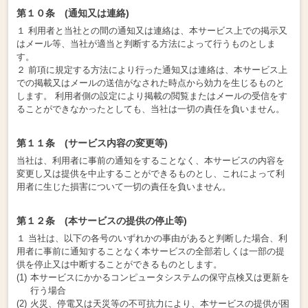
第１０条 (通知又は連絡)
１ 利用者と当社との間の通知又は連絡は、本サービス上での掲示又
はメール等、当社が適当と判断する方法によって行うものとしま
す。
２ 前項に規定する方法により行った通知又は連絡は、本サービス上
での掲載又はメールの送信がなされた時点から効力を生じるものと
します。 利用者側の設定により掲載の閲覧またはメールの受信をす
ることができなかったとしても、当社は一切の責任を負いません。
第１１条 (サービス内容の変更等)
当社は、利用者に事前の通知をすることなく、本サービスの内容を
変更し又は提供を中止することができるものとし、これによって利
用者に生じた損害について一切の責任を負いません。
第１２条 (本サービスの提供の停止等)
１ 当社は、以下の各号のいずれかの事由があると判断した場合、利
用者に事前に通知することなく本サービスの全部若しくは一部の提
供を停止又は中断することができるものとします。
本サービスにかかるコンピュータシステムの保守点検又は更新を
行う場合
火災、停電又は天災等の不可抗力により、本サービスの提供が困