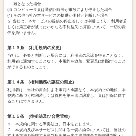
難となった場合
コンピュータ又は通信回線等が事故により停止した場合
その他当社が本サービスの提供が困難と判断した場合
２ 当社は、本サービスの提供の停止若しくは中断により、利用者若
しくは第三者が被ったいかなる不利益又は損害について、一切の責
任を負いません。
第１３条 (利用規約の変更)
当社は、必要と判断した場合には、利用者の承諾を得ることなく、
利用者に通知することなく、本規約を追加、変更又は削除すること
ができるものとします。
第１４条 (権利義務の譲渡の禁止)
利用者は、当社の書面による事前の承諾なく、本規約上の地位、本
規約に基づく権利若しくは義務を第三者に譲渡し、又は担保に供す
ることはできません。
第１５条 (準拠法及び合意管轄)
１ 本規約に関する準拠法は、日本法とします。
２ 本規約及び本サービスに関する一切の紛争については、当社の
本店所在地を管轄する裁判所を第一審の専属的合意管轄裁判所とし