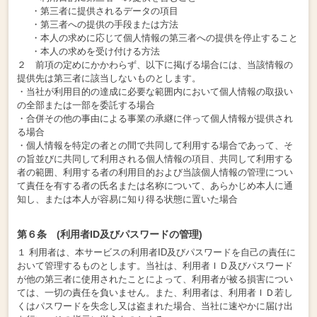
・第三者に提供されるデータの項目
・第三者への提供の手段または方法
・本人の求めに応じて個人情報の第三者への提供を停止すること
・本人の求めを受け付ける方法
２ 前項の定めにかかわらず、以下に掲げる場合には、当該情報の
提供先は第三者に該当しないものとします。
・当社が利用目的の達成に必要な範囲内において個人情報の取扱い
の全部または一部を委託する場合
・合併その他の事由による事業の承継に伴って個人情報が提供され
る場合
・個人情報を特定の者との間で共同して利用する場合であって、そ
の旨並びに共同して利用される個人情報の項目、共同して利用する
者の範囲、利用する者の利用目的および当該個人情報の管理につい
て責任を有する者の氏名または名称について、あらかじめ本人に通
知し、または本人が容易に知り得る状態に置いた場合
第６条 (利用者ID及びパスワードの管理)
１ 利用者は、本サービスの利用者ID及びパスワードを自己の責任に
おいて管理するものとします。当社は、利用者ＩＤ及びパスワード
が他の第三者に使用されたことによって、利用者が被る損害につい
ては、一切の責任を負いません。また、利用者は、利用者ＩＤ若し
くはパスワードを失念し又は盗まれた場合、当社に速やかに届け出