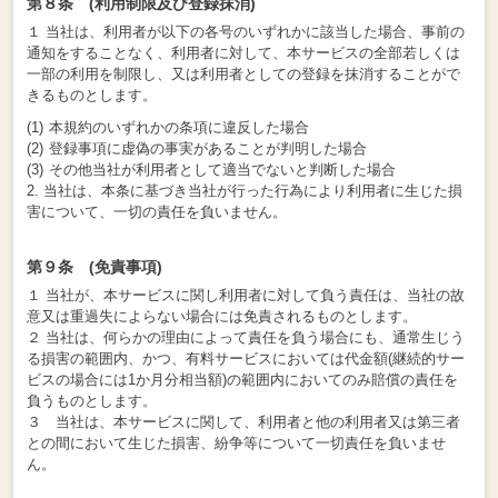
第８条 (利用制限及び登録抹消)
１ 当社は、利用者が以下の各号のいずれかに該当した場合、事前の
通知をすることなく、利用者に対して、本サービスの全部若しくは
一部の利用を制限し、又は利用者としての登録を抹消することがで
きるものとします。
本規約のいずれかの条項に違反した場合
登録事項に虚偽の事実があることが判明した場合
その他当社が利用者として適当でないと判断した場合
2. 当社は、本条に基づき当社が行った行為により利用者に生じた損
害について、一切の責任を負いません。
第９条 (免責事項)
１ 当社が、本サービスに関し利用者に対して負う責任は、当社の故
意又は重過失によらない場合には免責されるものとします。
２ 当社は、何らかの理由によって責任を負う場合にも、通常生じう
る損害の範囲内、かつ、有料サービスにおいては代金額(継続的サー
ビスの場合には1か月分相当額)の範囲内においてのみ賠償の責任を
負うものとします。
３ 当社は、本サービスに関して、利用者と他の利用者又は第三者
との間において生じた損害、紛争等について一切責任を負いませ
ん。