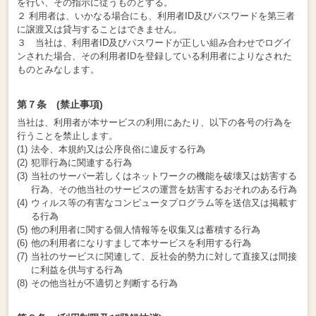
を行い、その指示に従うものとする。
２ 利用者は、いかなる場合にも、利用者ID及びパスワードを第三者
に譲渡又は貸与することはできません。
３ 当社は、利用者ID及びパスワードが正しい組み合わせでログイ
ンされた場合、その利用者IDを登録している利用者によりなされた
ものとみなします。
第７条 (禁止事項)
当社は、利用者が本サービスの利用にあたり、以下の各号の行為を
行うことを禁止します。
法令、本規約又は公序良俗に違反する行為
犯罪行為に関連する行為
当社のサーバー若しくはネットワークの機能を破壊又は妨害する
行為、その他当社のサービスの運営を妨害するおそれのある行為
ウィルス等の有害なコンピュータプログラム等を送信又は掲載す
る行為
他の利用者に関する個人情報等を収集又は蓄積する行為
他の利用者になりすまして本サービスを利用する行為
当社のサービスに関連して、反社会的勢力に対して直接又は間接
に利益を供与する行為
その他当社が不適切と判断する行為