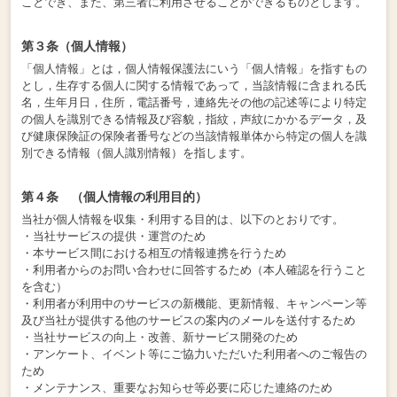
ことでき、また、第三者に利用させることができるものとします。
第３条（個人情報）
「個人情報」とは，個人情報保護法にいう「個人情報」を指すもの
とし，生存する個人に関する情報であって，当該情報に含まれる氏
名，生年月日，住所，電話番号，連絡先その他の記述等により特定
の個人を識別できる情報及び容貌，指紋，声紋にかかるデータ，及
び健康保険証の保険者番号などの当該情報単体から特定の個人を識
別できる情報（個人識別情報）を指します。
第４条 （個人情報の利用目的）
当社が個人情報を収集・利用する目的は、以下のとおりです。
・当社サービスの提供・運営のため
・本サービス間における相互の情報連携を行うため
・利用者からのお問い合わせに回答するため（本人確認を行うこと
を含む）
・利用者が利用中のサービスの新機能、更新情報、キャンペーン等
及び当社が提供する他のサービスの案内のメールを送付するため
・当社サービスの向上・改善、新サービス開発のため
・アンケート、イベント等にご協力いただいた利用者へのご報告の
ため
・メンテナンス、重要なお知らせ等必要に応じた連絡のため