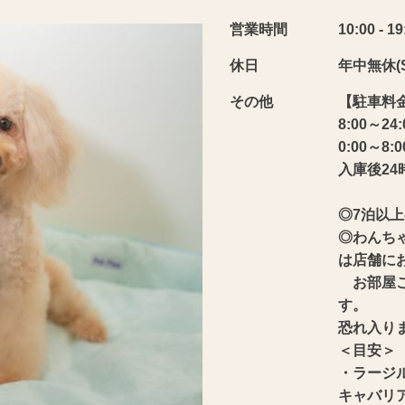
営業時間
10:00 - 19
休日
年中無休(
その他
【駐車料
8:00～24
0:00～8:
入庫後24
◎7泊以
◎わんち
は店舗に
お部屋ご
す。
恐れ入り
＜目安＞
・ラージ
キャバリ