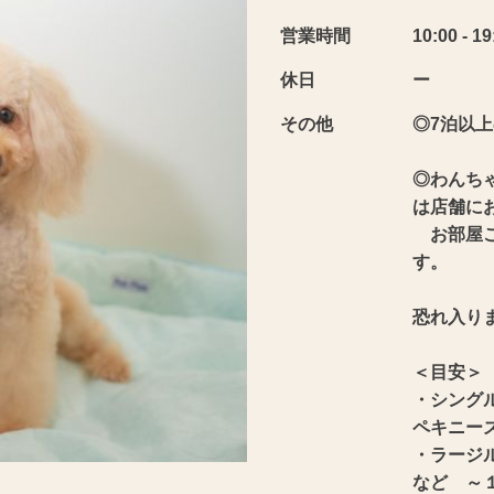
営業時間
10:00 - 19
休日
ー
その他
◎7泊以
◎わんち
は店舗に
お部屋ご
す。
恐れ入り
＜目安＞
・シング
ペキニー
・ラージ
など ～