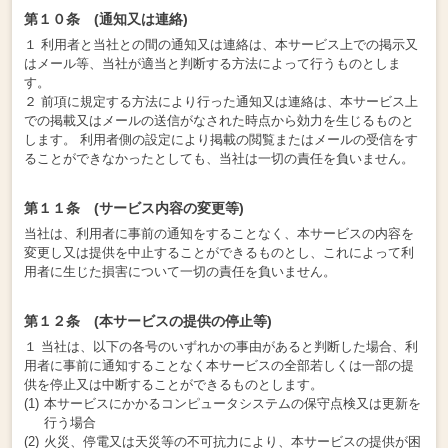
第１０条 (通知又は連絡)
１ 利用者と当社との間の通知又は連絡は、本サービス上での掲示又
はメール等、当社が適当と判断する方法によって行うものとしま
す。
２ 前項に規定する方法により行った通知又は連絡は、本サービス上
での掲載又はメールの送信がなされた時点から効力を生じるものと
します。 利用者側の設定により掲載の閲覧またはメールの受信をす
ることができなかったとしても、当社は一切の責任を負いません。
第１１条 (サービス内容の変更等)
当社は、利用者に事前の通知をすることなく、本サービスの内容を
変更し又は提供を中止することができるものとし、これによって利
用者に生じた損害について一切の責任を負いません。
第１２条 (本サービスの提供の停止等)
１ 当社は、以下の各号のいずれかの事由があると判断した場合、利
用者に事前に通知することなく本サービスの全部若しくは一部の提
供を停止又は中断することができるものとします。
本サービスにかかるコンピュータシステムの保守点検又は更新を
行う場合
火災、停電又は天災等の不可抗力により、本サービスの提供が困