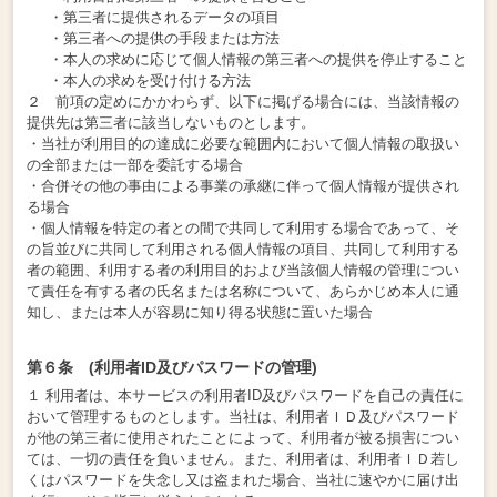
・第三者に提供されるデータの項目
・第三者への提供の手段または方法
・本人の求めに応じて個人情報の第三者への提供を停止すること
・本人の求めを受け付ける方法
２ 前項の定めにかかわらず、以下に掲げる場合には、当該情報の
提供先は第三者に該当しないものとします。
・当社が利用目的の達成に必要な範囲内において個人情報の取扱い
の全部または一部を委託する場合
・合併その他の事由による事業の承継に伴って個人情報が提供され
る場合
・個人情報を特定の者との間で共同して利用する場合であって、そ
の旨並びに共同して利用される個人情報の項目、共同して利用する
者の範囲、利用する者の利用目的および当該個人情報の管理につい
て責任を有する者の氏名または名称について、あらかじめ本人に通
知し、または本人が容易に知り得る状態に置いた場合
第６条 (利用者ID及びパスワードの管理)
１ 利用者は、本サービスの利用者ID及びパスワードを自己の責任に
おいて管理するものとします。当社は、利用者ＩＤ及びパスワード
が他の第三者に使用されたことによって、利用者が被る損害につい
ては、一切の責任を負いません。また、利用者は、利用者ＩＤ若し
くはパスワードを失念し又は盗まれた場合、当社に速やかに届け出