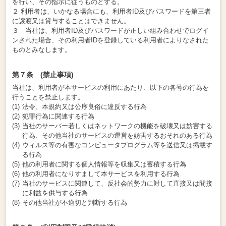
を行い、その指示に従うものとする。
２ 利用者は、いかなる場合にも、利用者ID及びパスワードを第三者
に譲渡又は貸与することはできません。
３ 当社は、利用者ID及びパスワードが正しい組み合わせでログイ
ンされた場合、その利用者IDを登録している利用者によりなされた
ものとみなします。
第７条 (禁止事項)
当社は、利用者が本サービスの利用にあたり、以下の各号の行為を
行うことを禁止します。
法令、本規約又は公序良俗に違反する行為
犯罪行為に関連する行為
当社のサーバー若しくはネットワークの機能を破壊又は妨害する
行為、その他当社のサービスの運営を妨害するおそれのある行為
ウィルス等の有害なコンピュータプログラム等を送信又は掲載す
る行為
他の利用者に関する個人情報等を収集又は蓄積する行為
他の利用者になりすまして本サービスを利用する行為
当社のサービスに関連して、反社会的勢力に対して直接又は間接
に利益を供与する行為
その他当社が不適切と判断する行為