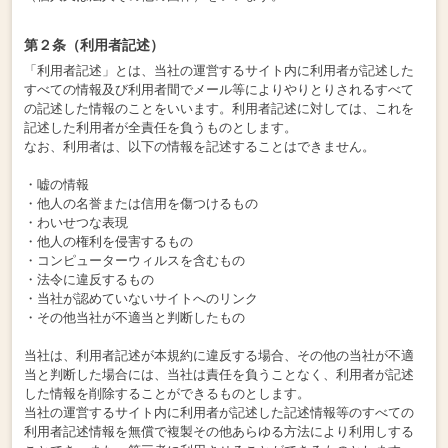
第２条（利用者記述）
「利用者記述」とは、当社の運営するサイト内に利用者が記述した
すべての情報及び利用者間でメール等によりやりとりされるすべて
の記述した情報のことをいいます。利用者記述に対しては、これを
記述した利用者が全責任を負うものとします。
なお、利用者は、以下の情報を記述することはできません。
・嘘の情報
・他人の名誉または信用を傷つけるもの
・わいせつな表現
・他人の権利を侵害するもの
・コンピューターウィルスを含むもの
・法令に違反するもの
・当社が認めていないサイトへのリンク
・その他当社が不適当と判断したもの
当社は、利用者記述が本規約に違反する場合、その他の当社が不適
当と判断した場合には、当社は責任を負うことなく、利用者が記述
した情報を削除することができるものとします。
当社の運営するサイト内に利用者が記述した記述情報等のすべての
利用者記述情報を無償で複製その他あらゆる方法により利用しする