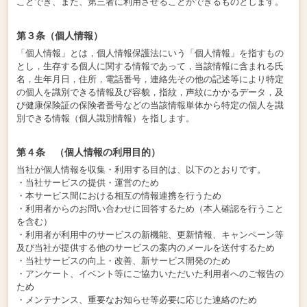
ことでき、また、第三者に利用させることができるものとします。
第３条（個人情報）
「個人情報」とは，個人情報保護法にいう「個人情報」を指すもの
とし，生存する個人に関する情報であって，当該情報に含まれる氏
名，生年月日，住所，電話番号，連絡先その他の記述等により特定
の個人を識別できる情報及び容貌，指紋，声紋にかかるデータ，及
び健康保険証の保険者番号などの当該情報単体から特定の個人を識
別できる情報（個人識別情報）を指します。
第４条 （個人情報の利用目的）
当社が個人情報を収集・利用する目的は、以下のとおりです。
・当社サービスの提供・運営のため
・本サービス間における相互の情報連携を行うため
・利用者からのお問い合わせに回答するため（本人確認を行うこと
を含む）
・利用者が利用中のサービスの新機能、更新情報、キャンペーン等
及び当社が提供する他のサービスの案内のメールを送付するため
・当社サービスの向上・改善、新サービス開発のため
・アンケート、イベント等にご協力いただいた利用者へのご報告の
ため
・メンテナンス、重要なお知らせ等必要に応じた連絡のため