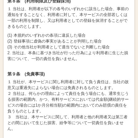
第８条 (利用制限及び登録抹消)
１ 当社は、利用者が以下の各号のいずれかに該当した場合、事前の
通知をすることなく、利用者に対して、本サービスの全部若しくは
一部の利用を制限し、又は利用者としての登録を抹消することがで
きるものとします。
本規約のいずれかの条項に違反した場合
登録事項に虚偽の事実があることが判明した場合
その他当社が利用者として適当でないと判断した場合
2. 当社は、本条に基づき当社が行った行為により利用者に生じた損
害について、一切の責任を負いません。
第９条 (免責事項)
１ 当社が、本サービスに関し利用者に対して負う責任は、当社の故
意又は重過失によらない場合には免責されるものとします。
２ 当社は、何らかの理由によって責任を負う場合にも、通常生じう
る損害の範囲内、かつ、有料サービスにおいては代金額(継続的サー
ビスの場合には1か月分相当額)の範囲内においてのみ賠償の責任を
負うものとします。
３ 当社は、本サービスに関して、利用者と他の利用者又は第三者
との間において生じた損害、紛争等について一切責任を負いませ
ん。