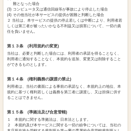
難となった場合
コンピュータ又は通信回線等が事故により停止した場合
その他当社が本サービスの提供が困難と判断した場合
２ 当社は、本サービスの提供の停止若しくは中断により、利用者若
しくは第三者が被ったいかなる不利益又は損害について、一切の責
任を負いません。
第１３条 (利用規約の変更)
当社は、必要と判断した場合には、利用者の承諾を得ることなく、
利用者に通知することなく、本規約を追加、変更又は削除すること
ができるものとします。
第１４条 (権利義務の譲渡の禁止)
利用者は、当社の書面による事前の承諾なく、本規約上の地位、本
規約に基づく権利若しくは義務を第三者に譲渡し、又は担保に供す
ることはできません。
第１５条 (準拠法及び合意管轄)
１ 本規約に関する準拠法は、日本法とします。
２ 本規約及び本サービスに関する一切の紛争については、当社の
本店所在地を管轄する裁判所を第一審の専属的合意管轄裁判所とし