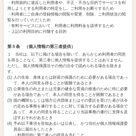
・利用規約に違反した利用者や、不正・不当な目的でサービスを利
用しようとする利用者の特定をし、ご利用をお断りするため
・利用者にご自身の登録情報の閲覧や変更、削除、ご利用状況の閲
覧を行っていただくため
・有料サービスにおいて、利用者に利用料金を請求するため
・上記の利用目的に付随する目的
第５条 （個人情報の第三者提供）
１ 当社は、以下に掲げる場合を除いて、あらかじめ利用者の同意
を得ることなく、第三者に個人情報を提供することはありません。
ただし、個人情報保護法その他の法令で認められる場合を除きま
す。
人の生命、身体または財産の保護のために必要がある場合であっ
て、本人の同意を得ることが困難であるとき
公衆衛生の向上または児童の健全な育成の推進のために特に必要
がある場合であって、本人の同意を得ることが困難であるとき
国の機関もしくは地方公共団体またはその委託を受けた者が法令
の定める事務を遂行することに対して協力する必要がある場合で
あって、本人の同意を得ることにより当該事務の遂行に支障を及
ぼすおそれがあるとき
予め以下事項を告知あるいは公表し、かつ当社が個人情報保護委
員会に届出をしたとき
・利用目的に第三者への提供を含むこと