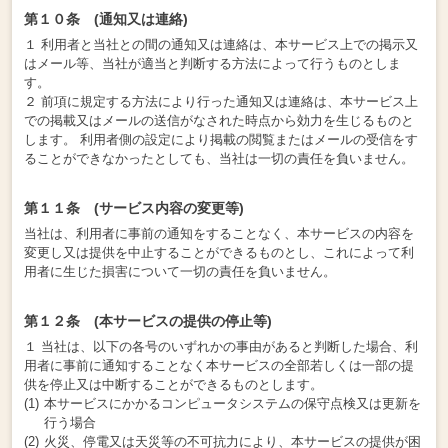
第１０条 (通知又は連絡)
１ 利用者と当社との間の通知又は連絡は、本サービス上での掲示又
はメール等、当社が適当と判断する方法によって行うものとしま
す。
２ 前項に規定する方法により行った通知又は連絡は、本サービス上
での掲載又はメールの送信がなされた時点から効力を生じるものと
します。 利用者側の設定により掲載の閲覧またはメールの受信をす
ることができなかったとしても、当社は一切の責任を負いません。
第１１条 (サービス内容の変更等)
当社は、利用者に事前の通知をすることなく、本サービスの内容を
変更し又は提供を中止することができるものとし、これによって利
用者に生じた損害について一切の責任を負いません。
第１２条 (本サービスの提供の停止等)
１ 当社は、以下の各号のいずれかの事由があると判断した場合、利
用者に事前に通知することなく本サービスの全部若しくは一部の提
供を停止又は中断することができるものとします。
本サービスにかかるコンピュータシステムの保守点検又は更新を
行う場合
火災、停電又は天災等の不可抗力により、本サービスの提供が困