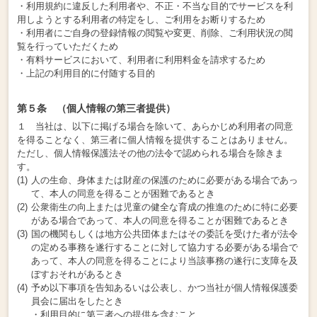
・利用規約に違反した利用者や、不正・不当な目的でサービスを利
用しようとする利用者の特定をし、ご利用をお断りするため
・利用者にご自身の登録情報の閲覧や変更、削除、ご利用状況の閲
覧を行っていただくため
・有料サービスにおいて、利用者に利用料金を請求するため
・上記の利用目的に付随する目的
第５条 （個人情報の第三者提供）
１ 当社は、以下に掲げる場合を除いて、あらかじめ利用者の同意
を得ることなく、第三者に個人情報を提供することはありません。
ただし、個人情報保護法その他の法令で認められる場合を除きま
す。
人の生命、身体または財産の保護のために必要がある場合であっ
て、本人の同意を得ることが困難であるとき
公衆衛生の向上または児童の健全な育成の推進のために特に必要
がある場合であって、本人の同意を得ることが困難であるとき
国の機関もしくは地方公共団体またはその委託を受けた者が法令
の定める事務を遂行することに対して協力する必要がある場合で
あって、本人の同意を得ることにより当該事務の遂行に支障を及
ぼすおそれがあるとき
予め以下事項を告知あるいは公表し、かつ当社が個人情報保護委
員会に届出をしたとき
・利用目的に第三者への提供を含むこと