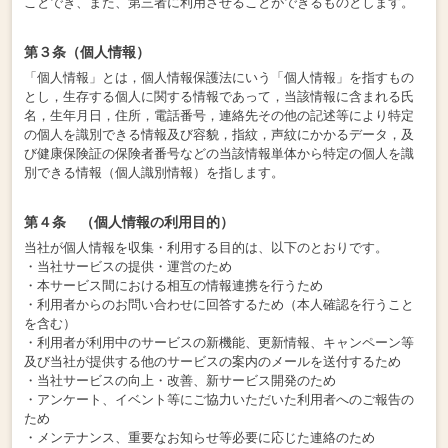
ことでき、また、第三者に利用させることができるものとします。
第３条（個人情報）
「個人情報」とは，個人情報保護法にいう「個人情報」を指すもの
とし，生存する個人に関する情報であって，当該情報に含まれる氏
名，生年月日，住所，電話番号，連絡先その他の記述等により特定
の個人を識別できる情報及び容貌，指紋，声紋にかかるデータ，及
び健康保険証の保険者番号などの当該情報単体から特定の個人を識
別できる情報（個人識別情報）を指します。
第４条 （個人情報の利用目的）
当社が個人情報を収集・利用する目的は、以下のとおりです。
・当社サービスの提供・運営のため
・本サービス間における相互の情報連携を行うため
・利用者からのお問い合わせに回答するため（本人確認を行うこと
を含む）
・利用者が利用中のサービスの新機能、更新情報、キャンペーン等
及び当社が提供する他のサービスの案内のメールを送付するため
・当社サービスの向上・改善、新サービス開発のため
・アンケート、イベント等にご協力いただいた利用者へのご報告の
ため
・メンテナンス、重要なお知らせ等必要に応じた連絡のため