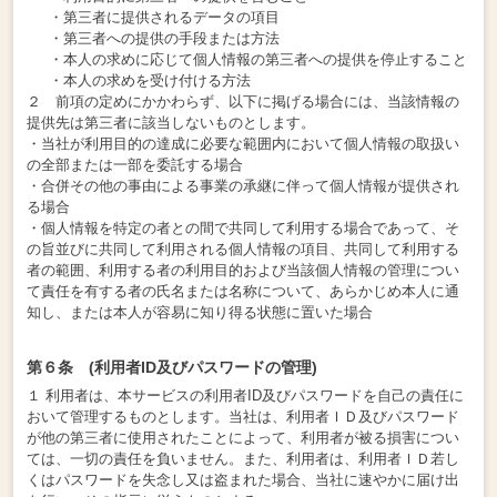
・第三者に提供されるデータの項目
・第三者への提供の手段または方法
・本人の求めに応じて個人情報の第三者への提供を停止すること
・本人の求めを受け付ける方法
２ 前項の定めにかかわらず、以下に掲げる場合には、当該情報の
提供先は第三者に該当しないものとします。
・当社が利用目的の達成に必要な範囲内において個人情報の取扱い
の全部または一部を委託する場合
・合併その他の事由による事業の承継に伴って個人情報が提供され
る場合
・個人情報を特定の者との間で共同して利用する場合であって、そ
の旨並びに共同して利用される個人情報の項目、共同して利用する
者の範囲、利用する者の利用目的および当該個人情報の管理につい
て責任を有する者の氏名または名称について、あらかじめ本人に通
知し、または本人が容易に知り得る状態に置いた場合
第６条 (利用者ID及びパスワードの管理)
１ 利用者は、本サービスの利用者ID及びパスワードを自己の責任に
おいて管理するものとします。当社は、利用者ＩＤ及びパスワード
が他の第三者に使用されたことによって、利用者が被る損害につい
ては、一切の責任を負いません。また、利用者は、利用者ＩＤ若し
くはパスワードを失念し又は盗まれた場合、当社に速やかに届け出