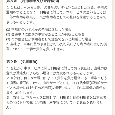
第８条 (利用制限及び登録抹消)
１ 当社は、利用者が以下の各号のいずれかに該当した場合、事前の
通知をすることなく、利用者に対して、本サービスの全部若しくは
一部の利用を制限し、又は利用者としての登録を抹消することがで
きるものとします。
本規約のいずれかの条項に違反した場合
登録事項に虚偽の事実があることが判明した場合
その他当社が利用者として適当でないと判断した場合
2. 当社は、本条に基づき当社が行った行為により利用者に生じた損
害について、一切の責任を負いません。
第９条 (免責事項)
１ 当社が、本サービスに関し利用者に対して負う責任は、当社の故
意又は重過失によらない場合には免責されるものとします。
２ 当社は、何らかの理由によって責任を負う場合にも、通常生じう
る損害の範囲内、かつ、有料サービスにおいては代金額(継続的サー
ビスの場合には1か月分相当額)の範囲内においてのみ賠償の責任を
負うものとします。
３ 当社は、本サービスに関して、利用者と他の利用者又は第三者
との間において生じた損害、紛争等について一切責任を負いませ
ん。