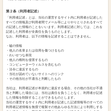
第２条（利用者記述）
「利用者記述」とは、当社の運営するサイト内に利用者が記述した
すべての情報及び利用者間でメール等によりやりとりされるすべて
の記述した情報のことをいいます。利用者記述に対しては、これを
記述した利用者が全責任を負うものとします。
なお、利用者は、以下の情報を記述することはできません。
・嘘の情報
・他人の名誉または信用を傷つけるもの
・わいせつな表現
・他人の権利を侵害するもの
・コンピューターウィルスを含むもの
・法令に違反するもの
・当社が認めていないサイトへのリンク
・その他当社が不適当と判断したもの
当社は、利用者記述が本規約に違反する場合、その他の当社が不適
当と判断した場合には、当社は責任を負うことなく、利用者が記述
した情報を削除することができるものとします。
当社の運営するサイト内に利用者が記述した記述情報等のすべての
利用者記述情報を無償で複製その他あらゆる方法により利用しする