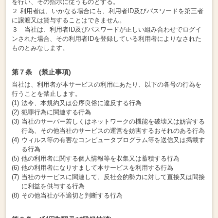
を行い、その指示に従うものとする。
２ 利用者は、いかなる場合にも、利用者ID及びパスワードを第三者
に譲渡又は貸与することはできません。
３ 当社は、利用者ID及びパスワードが正しい組み合わせでログイ
ンされた場合、その利用者IDを登録している利用者によりなされた
ものとみなします。
第７条 (禁止事項)
当社は、利用者が本サービスの利用にあたり、以下の各号の行為を
行うことを禁止します。
法令、本規約又は公序良俗に違反する行為
犯罪行為に関連する行為
当社のサーバー若しくはネットワークの機能を破壊又は妨害する
行為、その他当社のサービスの運営を妨害するおそれのある行為
ウィルス等の有害なコンピュータプログラム等を送信又は掲載す
る行為
他の利用者に関する個人情報等を収集又は蓄積する行為
他の利用者になりすまして本サービスを利用する行為
当社のサービスに関連して、反社会的勢力に対して直接又は間接
に利益を供与する行為
その他当社が不適切と判断する行為