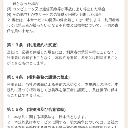
難となった場合
コンピュータ又は通信回線等が事故により停止した場合
その他当社が本サービスの提供が困難と判断した場合
２ 当社は、本サービスの提供の停止若しくは中断により、利用者若
しくは第三者が被ったいかなる不利益又は損害について、一切の責
任を負いません。
第１３条 (利用規約の変更)
当社は、必要と判断した場合には、利用者の承諾を得ることなく、
利用者に通知することなく、本規約を追加、変更又は削除すること
ができるものとします。
第１４条 (権利義務の譲渡の禁止)
利用者は、当社の書面による事前の承諾なく、本規約上の地位、本
規約に基づく権利若しくは義務を第三者に譲渡し、又は担保に供す
ることはできません。
第１５条 (準拠法及び合意管轄)
１ 本規約に関する準拠法は、日本法とします。
２ 本規約及び本サービスに関する一切の紛争については、当社の
本店所在地を管轄する裁判所を第一審の専属的合意管轄裁判所とし